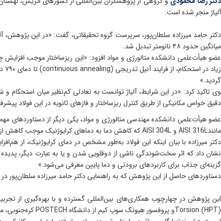
کتر رضا محمودی
آلیاژ منجر شده است.
میانگین حدود ۴۸ نانومتر تبدیل شد.
گردید.»
دقیق خواص مکانیکی از طریق کنترل ریزساختار و فازهای ثانویه در این فولاد پیشرف
مانندAISI 316L و AISI 304L که کاهش دما به دماهای کرایوژنیک موجب کاهش ازدیاد طول کل می‌شود، آلیاژ AISI 904L رفتار متفاوتی نشان داد.»
دکتر میرزاده با بیان اینکه این فولاد به‌طور مشخص در دمای کرایوژنیک، از هم‌
گزینه‌ای جذاب برای کاربردهای برودتی و دما پایین معرفی می‌شود.»
دستاوردهای حاصل از این پژوهش که به راهنمایی دکتر حامد میرزاده سلطان‌پور در
Torsion (HPT)و پروفسور هیونگ سوپ کیم از دانشگاه POSTECH کره‌جنوبی، متخصص شناخته‌شده در حوزه‌ی خواص مکانیکی مواد انجام شده است.