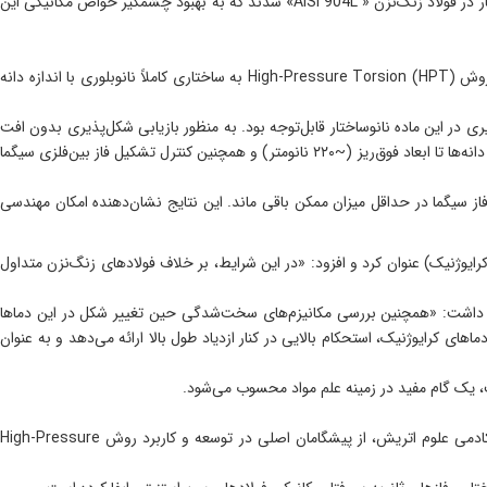
و گروهی از پژوهشگران بین‌المللی از کشورهای اتریش، لهستان، کره جنوبی، فنلاند و سوئیس، موفق به توسعه روش‌هایی برای مهندسی ریزساختار در فولاد زنگ‌نزن « AISI 904L» شدند که به بهبود چشمگیر خواص مکانیکی این
دکتر حامد میرزاده سلطان‌پور، سرپرست گروه تحقیقاتی، گفت: «در این پژوهش، آلیاژ سوپراستنیتی «AISI 904L» با استفاده از فرایند تغییر شکل پلاستیک شدید به روش High-Pressure Torsion (HPT) به ساختاری کاملاً نانوبلوری با اندازه دانه
ر استحکام کششی تا حدود ۲.۲ گیگاپاسکال شد. با این حال، کاهش شکل‌پذیری در این ماده نانوساختار قابل‌توجه بود. به منظور بازیابی شکل‌پذیری بدون افت
زیاد در استحکام، از فرایند آنیل تدریجی (continuous annealing) تا دمای ۷۹۰ درجه سانتی‌گراد استفاده شد. این عملیات حرارتی باعث تبلور مجدد، رشد کنترل‌شده دانه‌ها تا ابعاد فوق‌ریز (~۲۲۰ نانومتر) و همچنین کنترل تشکیل فاز بین‌فلزی سیگما
 (۱.۵ گیگاپاسکال و ۲۴ درصد الانگیشن) دست یابد، در حالی که حضور فاز سیگما در حداقل میزان ممکن باقی ماند. این نتایج نشان‌دهنده امکان مهندسی
 از دستاوردهای مهم این تحقیق را بررسی عملکرد مکانیکی آلیاژ « AISI 904L» در شرایط دمای پایین (کرایوژنیک) عنوان کرد و افزود: «در این شرایط، بر خلاف فولادهای زنگ‌نزن متداول
 اظهار داشت: «همچنین بررسی مکانیزم‌های سخت‌شدگی حین تغییر شکل در این دماها
 اثر سخت‌شوندگی ناشی از دوقلویی شدن و یا به عبارت دیگر، پدیده توییپ و محلول جامد در آلیاژ نقش کلیدی دارند. در نتیجه، فولاد AISI 904L در دماهای کرایوژنیک، استحکام بالایی در کنار ازدیاد طول بالا ارائه می‌دهد و به عنوان
، یک گام مفید در زمینه علم مواد محسوب می‌شود.
این پژوهش در چهارچوب همکاری‌های بین‌المللی گسترده و با بهره‌گیری از تجربیات استادان شناخته شده این زمینه، پروفسور راینارد پیپان از مؤسسه علوم مواد آکادمی علوم اتریش، از پیشگامان اصلی در توسعه و کاربرد روش High-Pressure