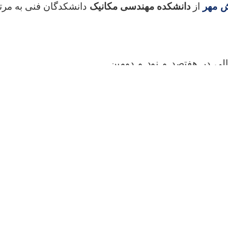
ش مهر
از
دانشکده مهندسی مکانیک
دانشکدگان فنی به مرتب
عالی در هفتصد و نود و دومین
جلسه هیأت ممیزه دانشگاه تهران مورخ ۲۹/‏۰۵/‏۱۴۰۴‬ مطرح و به تصویب رسیده
 منتخب
دانشکدگان فنی
مورخ
ذکور نائل و مفتخر می‌گردید. امید
زون، در این مقام بیش از پیش
ن موفق و مؤید باشید.
جمند را تبریک می‌گوید.