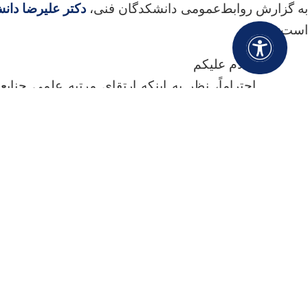
ه گزارش روابط‌عمومی دانشکدگان فنی،
دکتر علیرضا دان
است:
سلام علیکم
احتراماً، نظر به اینکه ارتقای مرتبه علمی جناب
است، به موجب این حکم از تاریخ تصویب کمیته
۱۹/‏۰۶/‏۱۴۰۳‬ به مقام استادی دانشکدگان م
است با استعانت از خداوند متعال و تلاش روز اف
در توسعه علمی ایران عزیز و اعتلای دانشگاه تهرا
روابط‌عمومی دانشکدگان فنی ارتقای این استاد ار